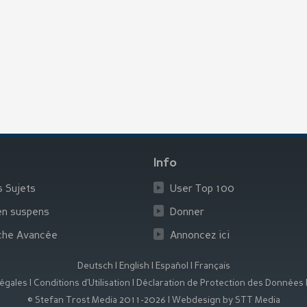
Info
s Sujets
User Top 100
en suspens
Donner
che Avancée
Annoncez ici
Deutsch
|
English
|
Español
|
Français
égales
|
Conditions d’Utilisation
|
Déclaration de Protection des Données
© Stefan Trost Media 2011-2026
|
Webdesign by STT Media