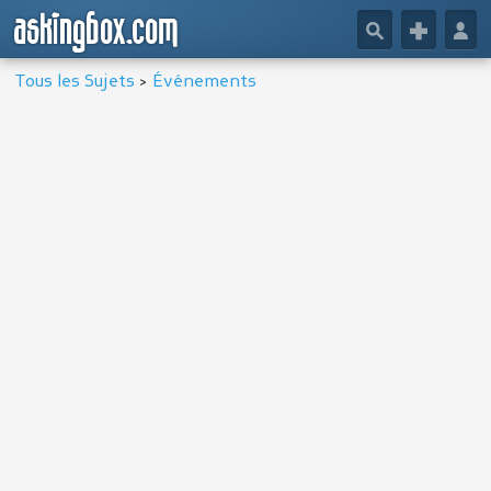
askingbox.com
🔎
+
👤
Tous les Sujets
>
Événements