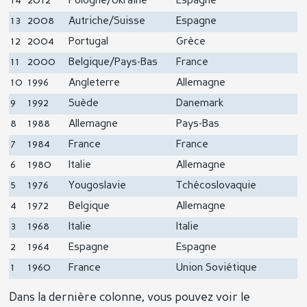
14
2012
Pologne/Ukraine
Espagne
13
2008
Autriche/Suisse
Espagne
12
2004
Portugal
Grèce
11
2000
Belgique/Pays-Bas
France
10
1996
Angleterre
Allemagne
9
1992
Suède
Danemark
8
1988
Allemagne
Pays-Bas
7
1984
France
France
6
1980
Italie
Allemagne
5
1976
Yougoslavie
Tchécoslovaquie
4
1972
Belgique
Allemagne
3
1968
Italie
Italie
2
1964
Espagne
Espagne
1
1960
France
Union Soviétique
Dans la dernière colonne, vous pouvez voir le