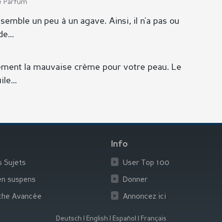
de Parfum
semble un peu à un agave. Ainsi, il n'a pas ou
e...
ement la mauvaise crème pour votre peau. Le
le...
Info
s Sujets
User Top 100
en suspens
Donner
che Avancée
Annoncez ici
Deutsch
|
English
|
Español
|
Français