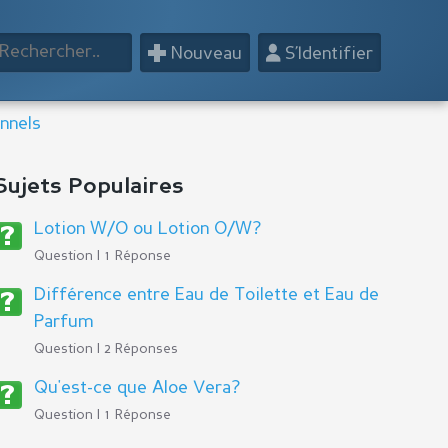
+
👤
Nouveau
S’Identifier
nnels
Sujets Populaires
Lotion W/O ou Lotion O/W?
Question | 1 Réponse
Différence entre Eau de Toilette et Eau de
Parfum
Question | 2 Réponses
Qu'est-ce que Aloe Vera?
Question | 1 Réponse