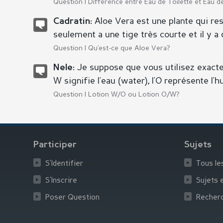
Question |
Différence entre Eau de Toilette et Eau 
Aloe Vera est une plante qui res
Cadratin:
seulement a une tige très courte et il y a d
Question |
Qu'est-ce que Aloe Vera?
Je suppose que vous utilisez exact
Nele:
W signifie l'eau (water), l'O représente l'hui
Question |
Lotion W/O ou Lotion O/W?
Participer
Sujets
S’Identifier
Tous le
S’Inscrire
Sujets 
Poser Question
Recher