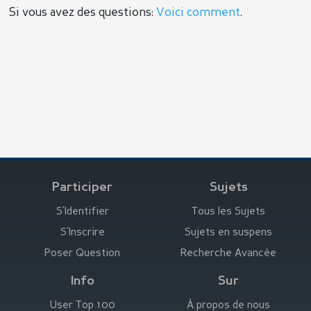
Si vous avez des questions:
Voici comment
.
Participer
Sujets
S’Identifier
Tous les Sujets
S’Inscrire
Sujets en suspens
Poser Question
Recherche Avancée
Info
Sur
User Top 100
À propos de nous