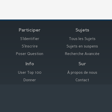
Participer
Sujets
S’Identifier
Tous les Sujets
S’Inscrire
Sujets en suspens
Poser Question
Recherche Avancée
Info
Sur
User Top 100
À propos de nous
Donner
Contact
Annoncez ici
Empreinte
Deutsch
|
English
|
Español
|
Français
Mentions Légales
|
Conditions d’Utilisation
Déclaration de Protection des Données
|
Empreinte