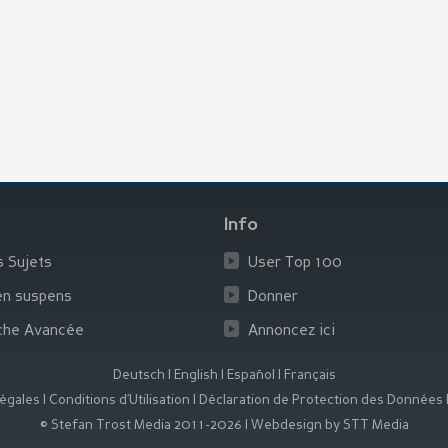
Info
s Sujets
User Top 100
en suspens
Donner
che Avancée
Annoncez ici
Deutsch
|
English
|
Español
|
Français
égales
|
Conditions d’Utilisation
|
Déclaration de Protection des Données
© Stefan Trost Media 2011-2026
|
Webdesign by STT Media