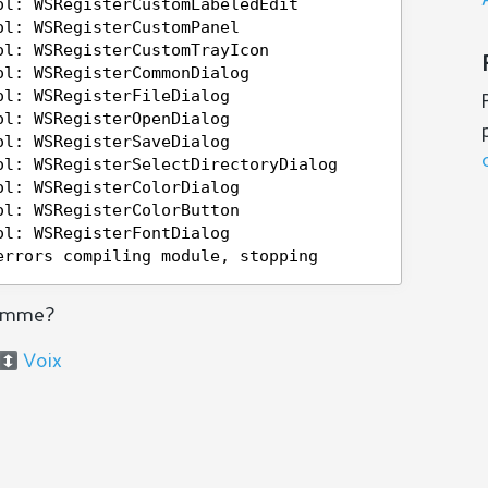
ol: WSRegisterCustomLabeledEdit
ol: WSRegisterCustomPanel
ol: WSRegisterCustomTrayIcon
ol: WSRegisterCommonDialog
ol: WSRegisterFileDialog
ol: WSRegisterOpenDialog
ol: WSRegisterSaveDialog
ol: WSRegisterSelectDirectoryDialog
ol: WSRegisterColorDialog
ol: WSRegisterColorButton
ol: WSRegisterFontDialog
errors compiling module, stopping
ramme?
Voix