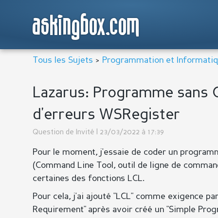
askingbox.com
Tous les Sujets
>
Programmation et Informati
Lazarus: Programme sans 
d'erreurs WSRegister
Question de
Invité
| 23/03/2022 à 17:39
Pour le moment, j'essaie de coder un program
(Command Line Tool, outil de ligne de command
certaines des fonctions LCL.
Pour cela, j'ai ajouté "LCL" comme exigence pa
Requirement" après avoir créé un "Simple Prog