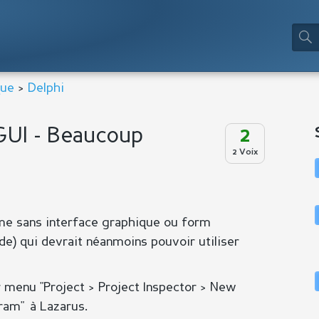
que
>
Delphi
GUI - Beaucoup
2
2 Voix
me sans interface graphique ou form
e) qui devrait néanmoins pouvoir utiliser
r menu "Project > Project Inspector > New
ram" à Lazarus.