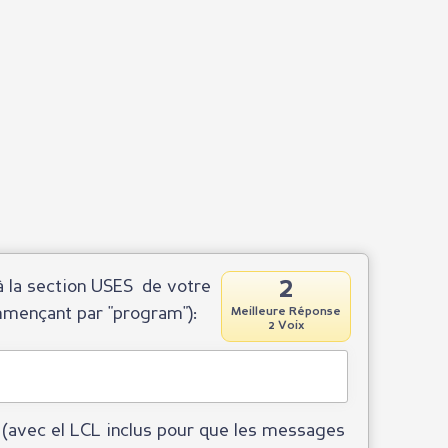
2
à la section USES de votre
mmençant par "program"):
Meilleure Réponse
2 Voix
r (avec el LCL inclus pour que les messages