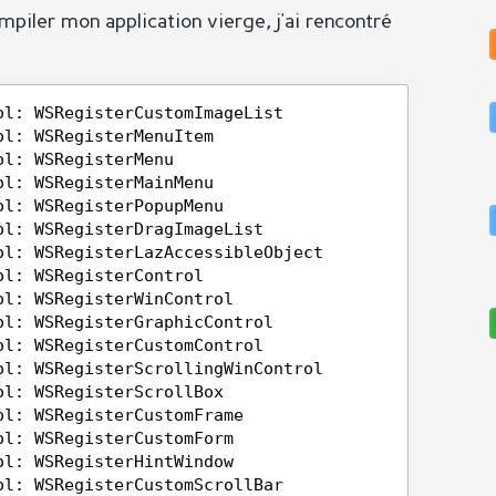
iler mon application vierge, j'ai rencontré
ol: WSRegisterCustomImageList
ol: WSRegisterMenuItem
ol: WSRegisterMenu
ol: WSRegisterMainMenu
ol: WSRegisterPopupMenu
ol: WSRegisterDragImageList
ol: WSRegisterLazAccessibleObject
ol: WSRegisterControl
ol: WSRegisterWinControl
ol: WSRegisterGraphicControl
ol: WSRegisterCustomControl
ol: WSRegisterScrollingWinControl
ol: WSRegisterScrollBox
ol: WSRegisterCustomFrame
ol: WSRegisterCustomForm
ol: WSRegisterHintWindow
ol: WSRegisterCustomScrollBar