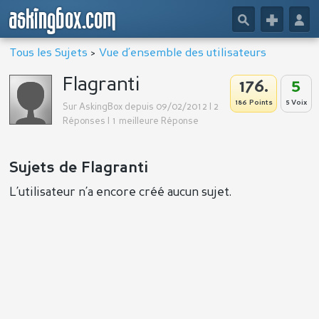
askingbox.com
🔎
+
👤
Tous les Sujets
>
Vue d’ensemble des utilisateurs
Flagranti
176.
5
186 Points
5 Voix
Sur AskingBox depuis 09/02/2012 | 2
Réponses | 1 meilleure Réponse
Sujets de Flagranti
L’utilisateur n’a encore créé aucun sujet.