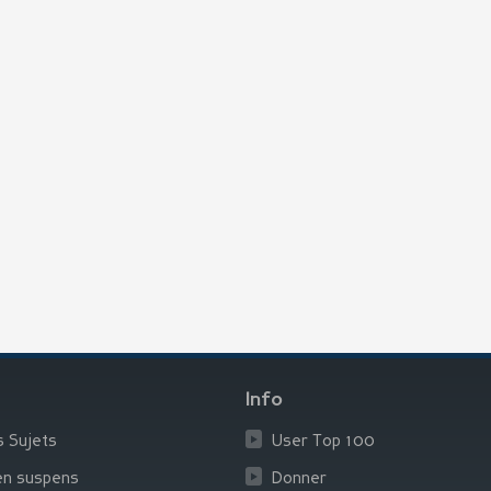
Info
s Sujets
User Top 100
en suspens
Donner