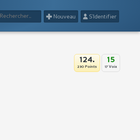
+
👤
Nouveau
S’Identifier
124.
15
230 Points
17 Voix