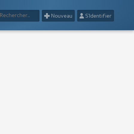
+
👤
Nouveau
S’Identifier