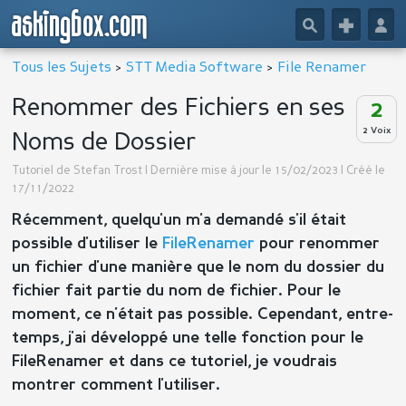
askingbox.com
🔎
+
👤
Tous les Sujets
>
STT Media Software
>
File Renamer
Renommer des Fichiers en ses
2
2 Voix
Noms de Dossier
Tutoriel de
Stefan Trost
| Dernière mise à jour le 15/02/2023 | Créé le
17/11/2022
Récemment, quelqu'un m'a demandé s'il était
possible d'utiliser le
FileRenamer
pour renommer
un fichier d'une manière que le nom du dossier du
fichier fait partie du nom de fichier. Pour le
moment, ce n'était pas possible. Cependant, entre-
temps, j'ai développé une telle fonction pour le
FileRenamer et dans ce tutoriel, je voudrais
montrer comment l'utiliser.