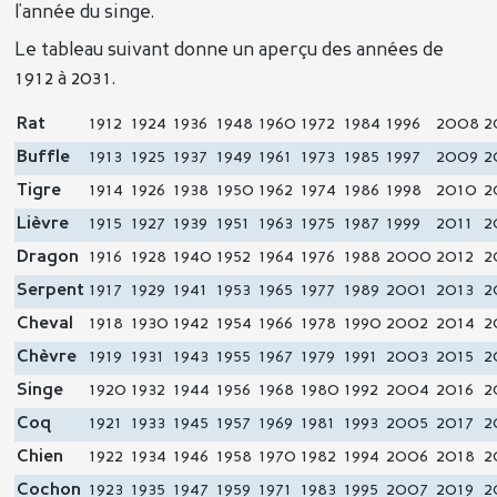
l'année du singe.
Le tableau suivant donne un aperçu des années de
1912 à 2031.
Rat
1912
1924
1936
1948
1960
1972
1984
1996
2008
2
Buffle
1913
1925
1937
1949
1961
1973
1985
1997
2009
2
Tigre
1914
1926
1938
1950
1962
1974
1986
1998
2010
2
Lièvre
1915
1927
1939
1951
1963
1975
1987
1999
2011
2
Dragon
1916
1928
1940
1952
1964
1976
1988
2000
2012
2
Serpent
1917
1929
1941
1953
1965
1977
1989
2001
2013
2
Cheval
1918
1930
1942
1954
1966
1978
1990
2002
2014
2
Chèvre
1919
1931
1943
1955
1967
1979
1991
2003
2015
2
Singe
1920
1932
1944
1956
1968
1980
1992
2004
2016
2
Coq
1921
1933
1945
1957
1969
1981
1993
2005
2017
2
Chien
1922
1934
1946
1958
1970
1982
1994
2006
2018
2
Cochon
1923
1935
1947
1959
1971
1983
1995
2007
2019
2