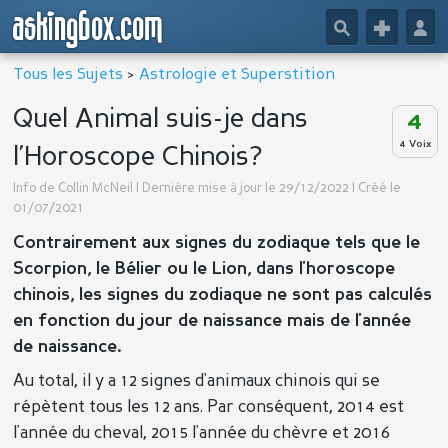
askingbox.com
🔎
+
👤
Tous les Sujets
>
Astrologie et Superstition
Quel Animal suis-je dans
4
4 Voix
l’Horoscope Chinois?
Info de
Collin McNeil
| Dernière mise à jour le 29/12/2022 | Créé le
01/07/2021
Contrairement aux signes du zodiaque tels que le
Scorpion, le Bélier ou le Lion, dans l'horoscope
chinois, les signes du zodiaque ne sont pas calculés
en fonction du jour de naissance mais de l'année
de naissance.
Au total, il y a 12 signes d'animaux chinois qui se
répètent tous les 12 ans. Par conséquent, 2014 est
l'année du cheval, 2015 l'année du chèvre et 2016