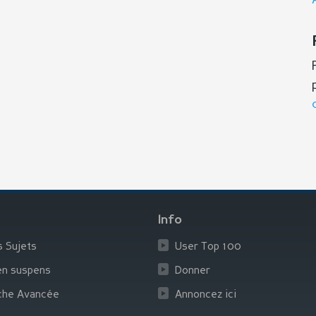
Info
s Sujets
User Top 100
en suspens
Donner
che Avancée
Annoncez ici