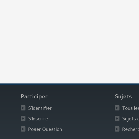
Participer
Sujets
S’Identifier
Tous le
S’Inscrire
Sujets 
Poser Question
Recher