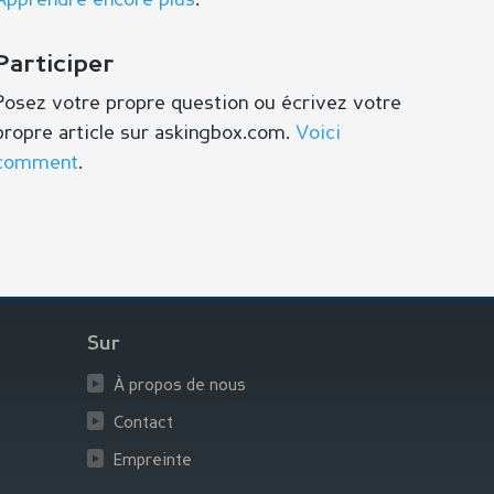
Apprendre encore plus
.
Participer
Posez votre propre question ou écrivez votre
propre article sur askingbox.com.
Voici
comment
.
Sur
À propos de nous
Contact
Empreinte