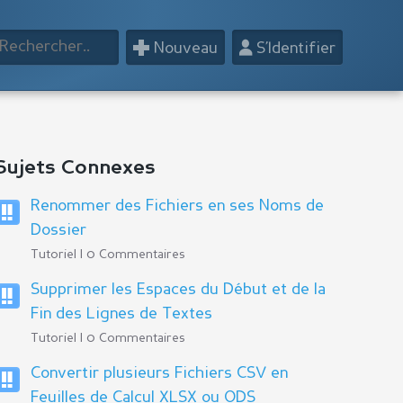
+
👤
Nouveau
S’Identifier
Sujets Connexes
Renommer des Fichiers en ses Noms de
Dossier
Tutoriel | 0 Commentaires
Supprimer les Espaces du Début et de la
Fin des Lignes de Textes
Tutoriel | 0 Commentaires
Convertir plusieurs Fichiers CSV en
Feuilles de Calcul XLSX ou ODS