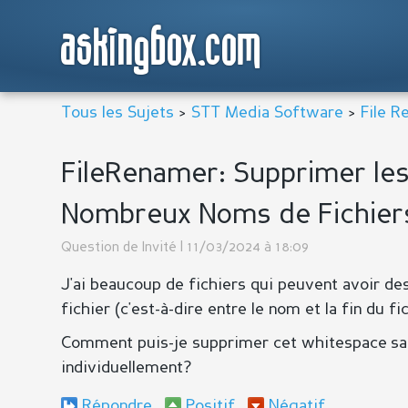
askingbox.com
Tous les Sujets
>
STT Media Software
>
File 
FileRenamer: Supprimer les
Nombreux Noms de Fichier
Question de
Invité
| 11/03/2024 à 18:09
J'ai beaucoup de fichiers qui peuvent avoir des
fichier (c'est-à-dire entre le nom et la fin du fic
Comment puis-je supprimer cet whitespace sa
individuellement?
Répondre
Positif
Négatif